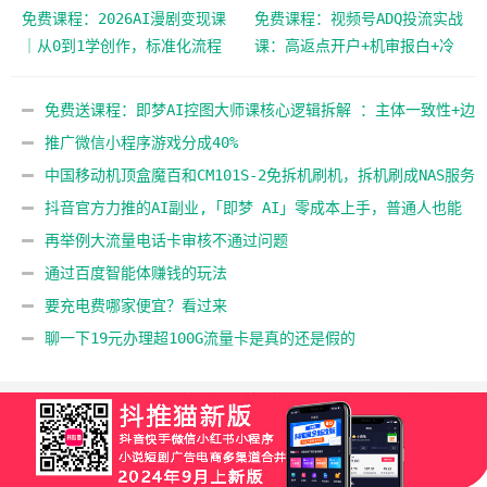
免费课程：2026AI漫剧变现课
免费课程：视频号ADQ投流实战
｜从0到1学创作，标准化流程
课：高返点开户+机审报白+冷
批量出片，解锁商业接单渠道
启动建模，全流程实操拆解
免费送课程：即梦AI控图大师课核心逻辑拆解 ：主体一致性+边
缘轮廓控制+角色姿态，精准把控图像生成
推广微信小程序游戏分成40%
中国移动机顶盒魔百和CM101S-2免拆机刷机，拆机刷成NAS服务
器
抖音官方力推的AI副业,「即梦 AI」零成本上手，普通人也能
靠它变现
再举例大流量电话卡审核不通过问题
通过百度智能体赚钱的玩法
要充电费哪家便宜？看过来
聊一下19元办理超100G流量卡是真的还是假的