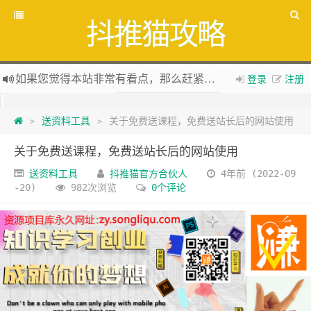
抖推猫攻略
如果您觉得本站非常有看点，那么赶紧使用Ctrl+D 收藏吧
登录
注册
全网项目资源库集中
zy.songliqu.com
欢迎访问，欢迎加入
送资料工具
关于免费送课程，免费送站长后的网站使用
抖推猫官网
>
>
新版抖推猫官方合伙人专用邀请码：VLKKPA
关于免费送课程，免费送站长后的网站使用
送资料工具
抖推猫官方合伙人
4年前 (2022-09
-20)
982次浏览
0个评论