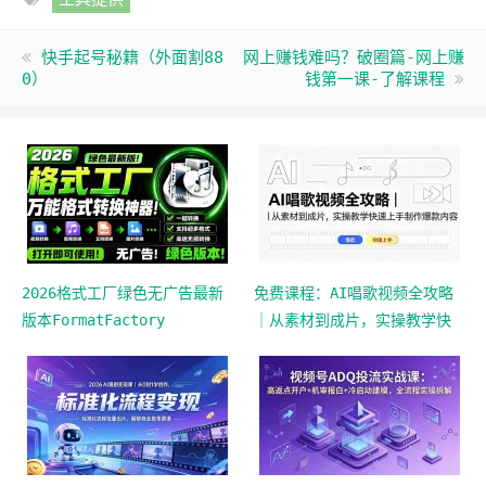
快手起号秘籍（外面割88
网上赚钱难吗？破圈篇-网上赚
0）
钱第一课-了解课程
2026格式工厂绿色无广告最新
免费课程：AI唱歌视频全攻略
版本FormatFactory
｜从素材到成片，实操教学快
速上手制作爆款内容