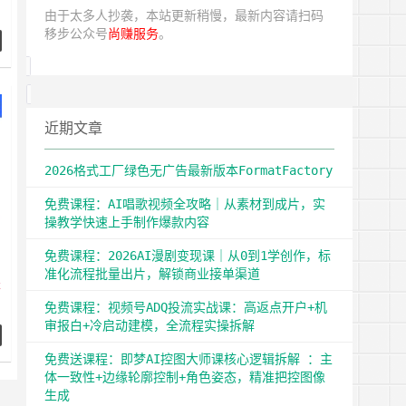
月
由于太多人抄袭，本站更新稍慢，最新内容请扫码
移步公众号
尚赚服务
。
了
游
广
近期文章
2026格式工厂绿色无广告最新版本FormatFactory
免费课程：AI唱歌视频全攻略｜从素材到成片，实
操教学快速上手制作爆款内容
免费课程：2026AI漫剧变现课｜从0到1学创作，标
准化流程批量出片，解锁商业接单渠道
不
免费课程：视频号ADQ投流实战课：高返点开户+机
审报白+冷启动建模，全流程实操拆解
0
免费送课程：即梦AI控图大师课核心逻辑拆解 ：主
不
体一致性+边缘轮廓控制+角色姿态，精准把控图像
拒
生成
几