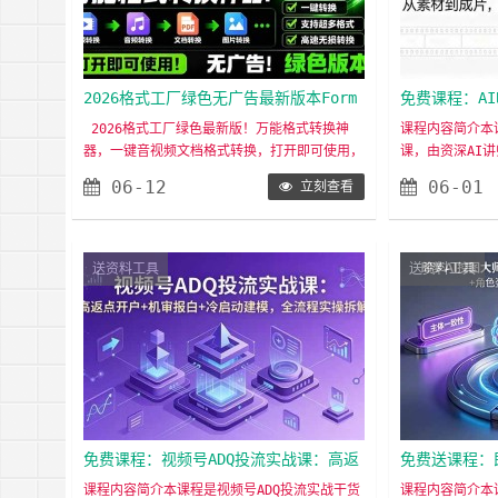
2026格式工厂绿色无广告最新版本Form
免费课程：A
atFactory
到成片，实操
2026格式工厂绿色最新版！万能格式转换神
课程内容简介本
器，一键音视频文档格式转换，打开即可使用，
课，由资深AI
无广告绿色版本~格式工厂FormatFactory作
型使用与训练、
06-12
06-01
立刻查看
为一款功能强大的多媒体格式转换软件，能够满
对嘴型、剪映剪
足用户在不同场景下对多媒体文件格式转换的需
程实操技巧，简
求。本文将详细介绍格式工厂的主要功能、操作
高质量AI唱歌视
便捷性、高效的转换速度以及其在多平台的兼容
做AI唱歌视频的
送资料工具
送资料工具
性，展现其在多媒体处理领域的重要地位。……
者3. 想做音乐
免费课程：视频号ADQ投流实战课：高返
免费送课程：
点开户+机审报白+冷启动建模，全流程
辑拆解 ：主
课程内容简介本课程是视频号ADQ投流实战干货
课程内容简介本