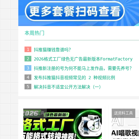
本周热门
1
抖推猫赚钱靠谱吗？
2
2026格式工厂绿色无广告最新版本FormatFactory
3
抖推新注册的号为何不能马上发作品，需要先养号？
4
发布抖推猫抖音视频常见的 2 种视频比例
5
解决抖音不适宜公开方法解决（一）
送资料工具
送资料工具