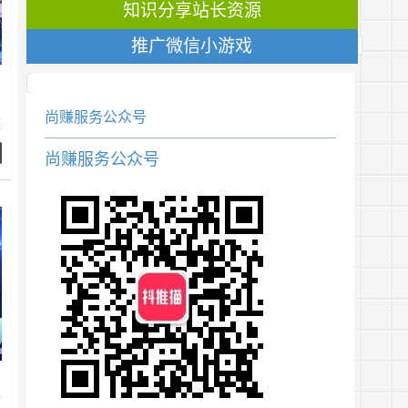
知识分享站长资源
推广微信小游戏
业
尚赚服务公众号
模
尚赚服务公众号
渠
学
漫
础
面