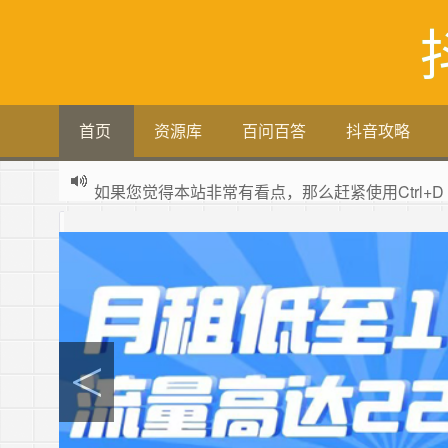
首页
资源库
百问百答
抖音攻略
如果您觉得本站非常有看点，那么赶紧使用Ctrl+D
全网项目资源库集中
zy.songliqu.com
欢迎访问，欢迎加入
抖推猫官网
新版抖推猫官方合伙人专用邀请码：VLKKPA