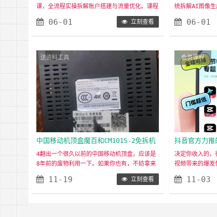
课，全流程实操拆解账户搭建与流量优化。课程
统拆解AI图像
实操拆解
色姿态，精准
涵盖ADQ后台界面认识、高返点账户开户方法、
主体一致性控图
06-01
06-01
立刻查看
机审报白流程；底层投流逻辑拆解、出价策略与
制、景深控制、
压价技巧、数据查看与流速分析；新账户冷启动
创意海报直出、
建模、消耗停滞与拿量困难解决方案、卡赔付与
从底层理解即梦
放量提速实操手法；版位选择、优质素材打造、
图像生成的关键
送资料工具
会员课程
计划搭建合理思路；付费流量与免费流量联动关
控的能力跃升，
系，如何用ADQ撬……
色设计等场景。&
中国移动机顶盒魔百和CM101S-2免拆机
抖音官方力推的
刷机，拆机刷成NAS服务器
成本上手，普
4翻出一个很久以前的中国移动机顶盒，应该是
决定你收入的，
8年前的废物利用一下。如果你也有，不妨拿来
视频带来的爆发
玩玩，先看一下机顶盒的外观看看是不是一样，
AI」正是当下
11-19
11-03
立刻查看
一样的就可以用同样的方法刷机了。CM101S-2‌
化，助你稳入月
是搭载海思HI3798MV100芯片的运营商定制机
可实现普通人的
顶盒，‌核心配置‌：搭载海思HI3798MV100芯
收益轻松到手注册 
片，支持H.265解码，配备1GB内存+8GB存储。‌‌
liqu.com