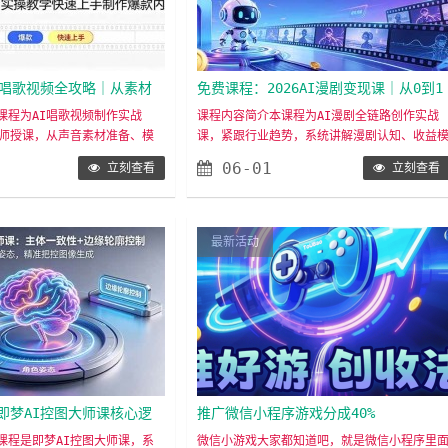
I唱歌视频全攻略｜从素材
免费课程：2026AI漫剧变现课｜从0到1
教学快速上手制作爆款内容
学创作，标准化流程批量出片，解锁商
课程为AI唱歌视频制作实战
课程内容简介本课程为AI漫剧全链路创作实战
讲师授课，从声音素材准备、模
课，紧跟行业趋势，系统讲解漫剧认知、收益
接单渠道
音色转换入手，详解视频裁剪、
式、选题筛选、小说改编、剧本撰写、分镜设
06-01
立刻查看
立刻查看
辑、声音克隆及人物特效等全流
计、人物三视图制作、视频生成、剪辑配音、
单易上手，几小时即可做出丝滑
道分发与变现等核心环节，手把手教学，助力
频。适合学习人群1. 零基础想
员掌握标准化创作流程，打造高流量、高质感
新手2. 自媒体短视频内容创作
剧，实现量产变现。 适合学习人群1. 零基
最新活动
类账号的运营者4. 想学AI声……
想入行AI漫剧创作的新手2. ……
即梦AI控图大师课核心逻
推广微信小程序游戏分成40%
体一致性+边缘轮廓控制+角
课程是即梦AI控图大师课，系
微信小游戏大家都知道吧，就是微信小程序里