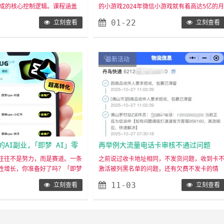
生成的核心控制逻辑。课程涵盖
的小游戏2024年微信小游戏就有着高达5亿的
把控图像生成
、边缘轮廓控制、角色姿态控
活用户，市场规模赶超400亿元，并不断增速发
01-22
立刻查看
立刻查看
局部重绘消除、智能扩图、美妆
展，游戏行业已悄然迈进微信小游戏时代，为
风格迁移等核心模块。帮助学员
让普通人吃到小游戏增长红利，我们的推广小
AI的控图原理，掌握精准控制
戏平台应运而生。目前已上线2000多款小游戏
技巧，实现从随意生成到精准可
的推广渠道，并且在不断增加当中。通过你推
最新活动
适用于电商设计、创意海报、角
链接进入游戏的新玩家，将绑定为你的渠道玩
nb……
家，渠道玩家在该……
AI副业,「即梦 AI」零
再举例大流量电话卡审核不通过问题
通人也能靠它变现
往往不是努力，而是赛道。一条
之前说过收卡地址相同，不发货问题，收到卡
性增长，你准备好了吗？「即梦
激活被列黑名单的问题，还有欠费不发卡的情
最大的信息差，我们已将其系统
况，具体点击下面的链接聊一下19元办理超10
11-03
立刻查看
立刻查看
入10万+阵营。你只需跟进，即
G流量卡是真的还是假的再近几天又出现两个差
一次完美弯道超车。✅只需三步
不多的问题，拒收卡后相同地址不发卡，审核
抖推猫https://vip.song
通过这个是拒收的，不知为什么他拒收了，刚
发布视频：创作内容发布挂载锚点：
收完几天，然后应该是他的家人想办理，过了