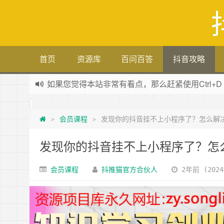
首页
资源库
百问百答
抖音攻略
如果您觉得本站非常有看点，那么赶紧使用Ctrl+D
全网项目资源库集中
zy.songliqu.com
欢迎访问，欢迎加入
抖推猫官网
会员课程
发现你的抖音挂不上小程序了？怎么解
>
>
新版抖推猫官方合伙人专用邀请码：VLKKPA
发现你的抖音挂不上小程序了？怎
会员课程
抖推猫官方合伙人
2年前 (2024-