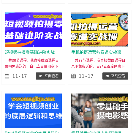
_第二节+优质创作者必须具备的四
机端（剪映）会文案：总分总模式
大思维.mp43_第三节+抖音的推流
（黄金3秒）会找热门BCM多收藏热
逻辑及核心算法解析.mp44_第四
门音乐。懂拍摄：角度、光线、适配
节.mp45_内容定位.mp46_商业定
稳定器。把握发布时间：变现方式决
位.mp47_优质内容.mp48_差异……
定发布时间会直播：准备好内容，坚
持直播。会变现……
短视频拍摄零基础进阶实战
手机拍摄运营各赛道实战课
一共30节课程，我直接截图课程目
一共38节课程，我直接截图课程目
录吧免费送的，自己去百度网盘下
录吧免费送的，自己去百度网盘下
载，没有会员的自己注册下载慢的自
载，没有会员的自己注册下载慢的自
11-17
11-17
立刻查看
立刻查看
己买百度网盘的会员，在这里的推广
己买百度网盘的会员，在这里的推广
渠道买肯定比直接官方买便宜， 当
渠道买肯定比直接官方买便宜，当然
然还有其它渠道这个渠道的入口：h
还有其它渠道这个渠道的入口：htt
ttps://zy.songliqu.com如果 h
ps://zy.songliqu.com如果 htt
ttps://zy.songliqu.com 打不
ps://zy.songliqu.com 打不开
开的,就去下载APP吧 https:……
的,就去下载APP吧 https://web
y……