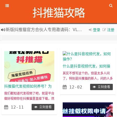
抖推猫攻略
新版抖推猫官方合伙人专用邀请码：VLKKPA
登录
注册
如果您觉得本站非常有看点，那么赶紧使用Ctrl+D 收藏吧
全网项目资源库集中
zy.songliqu.com
欢迎访问，欢迎加入
抖推猫官网
什么是抖音视频代发，如何操
作？
其实不想写这个的，但是太多人问
了，特别是抖推猫的新人，问的人多
了，就写一下吧。视频代发，简单来
抖推猫代发视频如何养号？为
12-02
立刻查看
说，就是视频做好了，你直接拿来发
什么你发布的视频没有播放
我们都知道代发视频了吧，就是平台
抖音，抖音不需要实名，粉丝多少没
做好视频你在抖推猫里直接下载，然
量？抖推猫邀请码：JK6DV8
关系，0粉丝也可以，也不需要你出
后在抖音直接发布，抖音不需要实
单，只要有播放量就给钱。具体来说
12-11
立刻查看
名，不要求粉丝数量，0粉丝就可以
一下：首先，你要注册好新版的抖推
做了，发出的时候不要求你能出单，
猫，不是旧版呀，我知道关注这个网