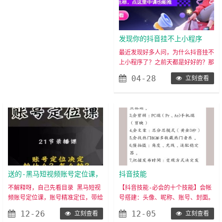
只要有播放量就行，按播放量分钱给
站的大多是旧版抖推猫的用户，新版
你，（低于100播放量不计收益，低
的抖推猫是从2024年9月19日才
于100的播放量，明显是帐号异
开……
常），一个正常的帐号，随意发一个
发现你的抖音挂不上小程序
视频都有300-500的播放量（营销
了？怎么解决？如何申请白名
最近发现好多人问，为什么抖音挂不
视频除外）。因为是按播放量计算收
上小程序了？之前天都是好好的？那
单？
益的……
是因为你没看通知？先看4月17号的
04-28
立刻查看
通知：由于抖音官方针对短视频挂载
门槛规则的生效，故不满足要求账号
陆续会无法挂载。各位老板尽快调
整，不满足要求的账号可以先使用口
令进行评论区引导推广！！平台端所
有的小程序几乎都支持口令推广，评
论区置项评论引导效果可能会更好，
作品流量可能会更高！口令设……
送的-黑马短视频账号定位课，
抖音技能
账号精准定位，带给您最前沿
不解释呀，自己先看目录 黑马短视
【抖音技能-必会的十个技能】会帐
频账号定位课，账号精准定位，带给
号搭建：头像、昵称、账号、封面。
的定位思路
您最前沿的定位思路 课程内容：1_
破播放：7秒视频、热门音乐、槽点
12-26
12-05
立刻查看
立刻查看
第一节+做抖音的本质是什么.mp42
标题。会剪辑：PC端（Pr、Ae）手