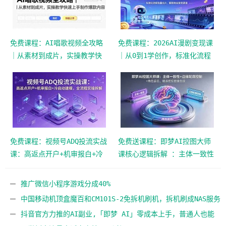
免费课程：AI唱歌视频全攻略
免费课程：2026AI漫剧变现课
｜从素材到成片，实操教学快
｜从0到1学创作，标准化流程
速上手制作爆款内容
批量出片，解锁商业接单渠道
免费课程：视频号ADQ投流实战
免费送课程：即梦AI控图大师
课：高返点开户+机审报白+冷
课核心逻辑拆解 ：主体一致性
启动建模，全流程实操拆解
+边缘轮廓控制+角色姿态，精
准把控图像生成
推广微信小程序游戏分成40%
中国移动机顶盒魔百和CM101S-2免拆机刷机，拆机刷成NAS服务
器
抖音官方力推的AI副业,「即梦 AI」零成本上手，普通人也能