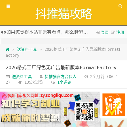
抖推猫攻略
如果您觉得本站非常有看点，那么赶紧使用Ctrl+D 收藏吧
登录
注册
全网项目资源库集中
zy.songliqu.com
欢迎访问，欢迎加入
送资料工具
2026格式工厂绿色无广告最新版本FormatF
抖推猫官网
>
>
actory
新版抖推猫官方合伙人专用邀请码：VLKKPA
2026格式工厂绿色无广告最新版本FormatFactory
送资料工具
抖推猫官方合伙人
2个月前 (06-1
2)
135次浏览
1个评论