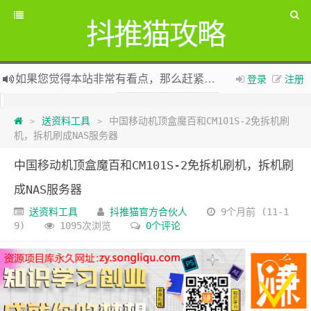
抖推猫攻略
如果您觉得本站非常有看点，那么赶紧使用Ctrl+D 收藏吧
登录
注册
全网项目资源库集中
zy.songliqu.com
欢迎访问，欢迎加入
送资料工具
中国移动机顶盒魔百和CM101S-2免拆机刷
抖推猫官网
>
>
机，拆机刷成NAS服务器
新版抖推猫官方合伙人专用邀请码：VLKKPA
中国移动机顶盒魔百和CM101S-2免拆机刷机，拆机刷
成NAS服务器
送资料工具
抖推猫官方合伙人
9个月前 (11-1
9)
1095次浏览
0个评论