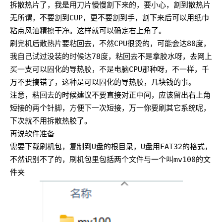
拆散热片了，我是用刀片慢慢割下来的，要小心，割到散热片
无所谓，不要割到CUP，更不要割到手，割下来后可以用纸巾
粘点风油精擦干净。这样就可以确定右上角了。
刷完机后散热片要粘回去，不然CPU很烫的，可能会达80度，
我自己试过没装的时候达78度，粘回去不是拿胶水呀，去网上
买一支可以固化的导热胶，不是电脑CPU那种呀，不一样，千
万不要搞错了，这种是可以固化的导热胶，几块钱的事。
注意，粘回去的时候建议不要直接对正中间，应该留出右上角
短接的两个针脚，方便下一次短接，万一你要刷其它系统呢，
下次就不用拆散热胶了。
再说软件准备
需要下载刷机包，复制到U盘的根目录，U盘用FAT32的格式，
不然识别不了的，刷机包里包括两个文件与一个叫mv100的文
件夹