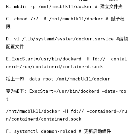
B. mkdir -p /mnt/mmcblk11/docker # 建立文件夹
C. chmod 777 -R /mnt/mmcblk11/docker # 赋予权
限
D. vi /lib/systemd/system/docker.service
#编辑
配置文件
E.ExecStart=/usr/bin/dockerd -H fd:// –contai
nerd=/run/containerd/containerd.sock
插上一句 –data-root /mnt/mmcblk11/docker
变为如下: ExecStart=/usr/bin/dockerd –data-roo
t
/mnt/mmcblk11/docker -H fd:// –containerd=/ru
n/containerd/containerd.sock
F. systemctl daemon-reload # 更新启动组件