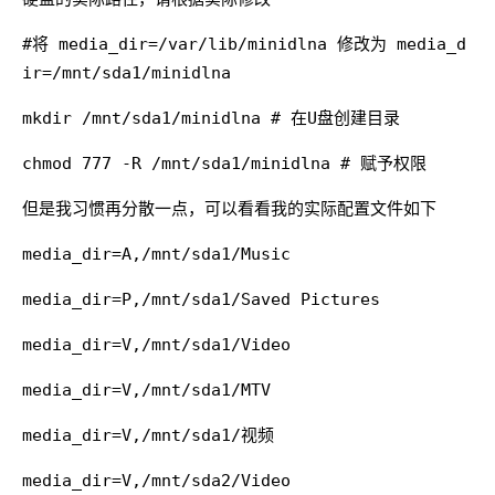
#
将 media_dir=/var/lib/minidlna 修改为 media_d
ir=/mnt/sda1/minidlna
mkdir /mnt/sda1/minidlna # 在U盘创建目录
chmod 777 -R /mnt/sda1/minidlna # 赋予权限
但是我习惯再分散一点，可以看看我的实际配置文件如下
media_dir=A,/mnt/sda1/Music
media_dir=P,/mnt/sda1/Saved Pictures
media_dir=V,/mnt/sda1/Video
media_dir=V,/mnt/sda1/MTV
media_dir=V,/mnt/sda1/视频
media_dir=V,/mnt/sda2/Video