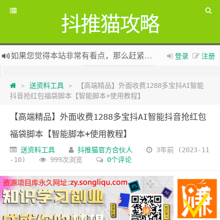
抖推猫攻略
如果您觉得本站非常有看点，那么赶紧使用Ctrl+D 收藏吧
登录
注册
全网项目资源库集中
zy.songliqu.com
欢迎访问，欢迎加入
送资料工具
【高端精品】外面收费1288多宝抖AI智能
抖推猫官网
>
>
抖音抢红包福袋脚本【智能脚本+使用教程】
新版抖推猫官方合伙人专用邀请码：VLKKPA
【高端精品】外面收费1288多宝抖AI智能抖音抢红包
福袋脚本【智能脚本+使用教程】
送资料工具
抖推猫官方合伙人
3年前 (2023-11
-10)
999次浏览
0个评论