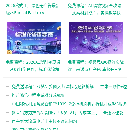
2026格式工厂绿色无广告最新
免费课程：AI唱歌视频全攻略
版本FormatFactory
｜从素材到成片，实操教学快
速上手制作爆款内容
免费课程：2026AI漫剧变现课
免费课程：视频号ADQ投流实战
｜从0到1学创作，标准化流程
课：高返点开户+机审报白+冷
批量出片，解锁商业接单渠道
启动建模，全流程实操拆解
免费送课程：即梦AI控图大师课核心逻辑拆解 ：主体一致性+边
缘轮廓控制+角色姿态，精准把控图像生成
推广微信小程序游戏分成40%
中国移动机顶盒魔百和CM101S-2免拆机刷机，拆机刷成NAS服务
器
抖音官方力推的AI副业,「即梦 AI」零成本上手，普通人也能
靠它变现
再举例大流量电话卡审核不通过问题
通过百度智能体赚钱的玩法