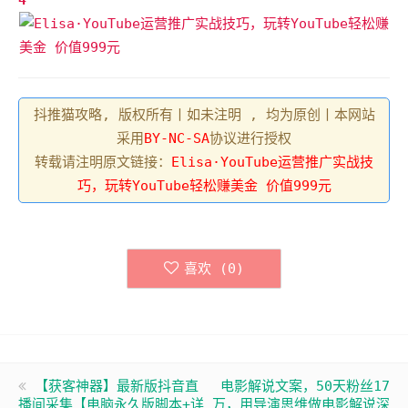
4
抖推猫攻略, 版权所有丨如未注明 , 均为原创丨本网站
采用
BY-NC-SA
协议进行授权
转载请注明原文链接：
Elisa·YouTube运营推广实战技
巧，玩转YouTube轻松赚美金 价值999元
喜欢 (
0
)
【获客神器】最新版抖音直
电影解说文案，50天粉丝17
播间采集【电脑永久版脚本+详
万，用导演思维做电影解说深