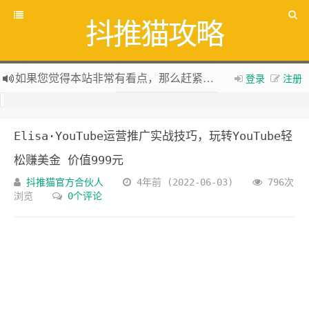
抖推猫攻略
如果您觉得本站非常有看点，那么赶紧使用Ctrl+D 收藏吧
登录
注册
全网项目资源库集中
zy.songliqu.com
欢迎访问，欢迎加入
抖推猫官网
Elisa·YouTube运营推广实战技巧，玩转YouTube轻
新版抖推猫官方合伙人专用邀请码：VLKKPA
松赚美金 价值999元
抖推猫官方合伙人
4年前 (2022-06-03)
796次
浏览
0个评论