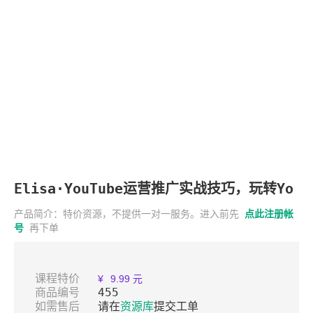
Elisa·YouTube运营推广实战技巧，玩转Yo
uTube轻松赚美金 价值999元
产品简介：特价资源，不提供一对一服务。进入前先
点此注册帐
号
再下单
课程特价
¥
9.99 元
商品编号
455
如需售后
请在
资源库
提交工单